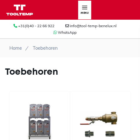
MENU
+31(0)40 - 22 66 922
info@tool-temp-benelux.nl
WhatsApp
Home
Toebehoren
Toebehoren