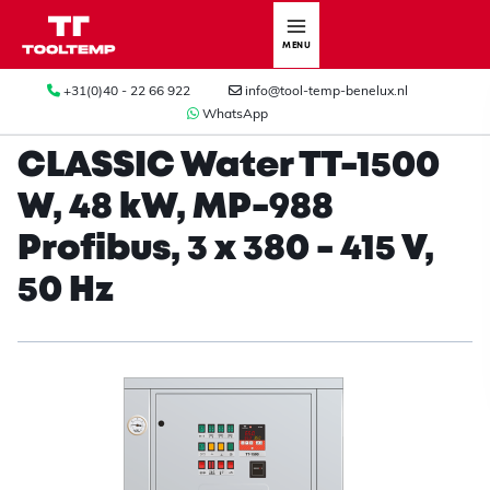
MENU
+31(0)40 - 22 66 922
info@tool-temp-benelux.nl
WhatsApp
CLASSIC Water TT-1500
W, 48 kW, MP-988
Profibus, 3 x 380 - 415 V,
50 Hz