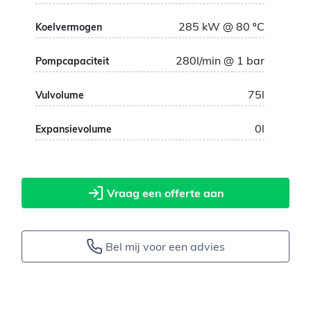
285
kW
@ 80
ºC
Koelvermogen
280
l/min @ 1 bar
Pompcapaciteit
75
l
Vulvolume
0
l
Expansievolume
Vraag een offerte aan
Bel mij voor een advies