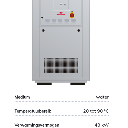
water
Medium
20 tot 90
ºC
Temperatuurbereik
48
kW
Verwarmingsvermogen