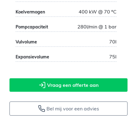
400
kW
@ 70
ºC
Koelvermogen
280
l/min @ 1 bar
Pompcapaciteit
70
l
Vulvolume
75
l
Expansievolume
Vraag een offerte aan
Bel mij voor een advies