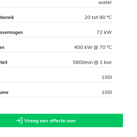
water
20 tot 90
ºC
rbereik
72
kW
svermogen
400
kW
@ 70
ºC
en
580
l/min @ 1 bar
teit
100
l
100
l
lume
Vraag een offerte aan