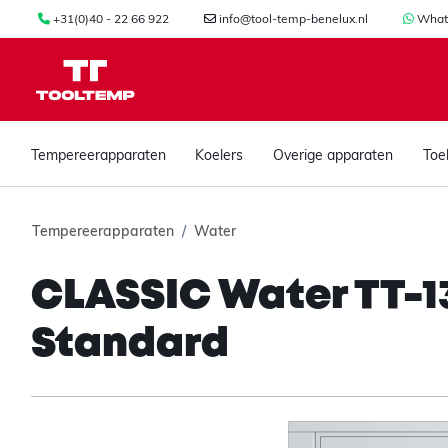
+31(0)40 - 22 66 922
info@tool-temp-benelux.nl
What
Tempereerapparaten
Koelers
Overige apparaten
Toe
Tempereerapparaten
Water
CLASSIC Water TT-136
Standard