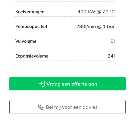
400
kW
@ 70
ºC
Koelvermogen
280
l/min @ 1 bar
Pompcapaciteit
0
l
Vulvolume
24
l
Expansievolume
Vraag een offerte aan
Bel mij voor een advies