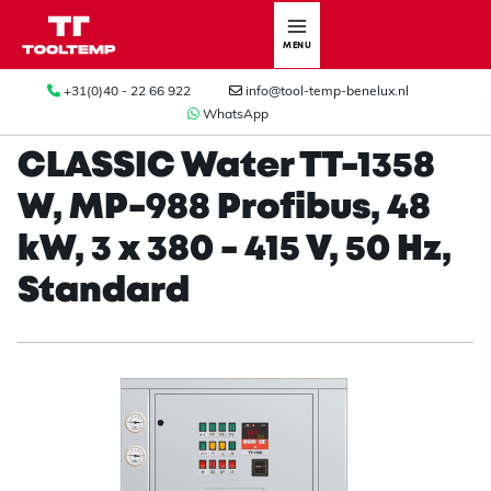
MENU
+31(0)40 - 22 66 922
info@tool-temp-benelux.nl
WhatsApp
CLASSIC Water TT-1358
W, MP-988 Profibus, 48
kW, 3 x 380 - 415 V, 50 Hz,
Standard