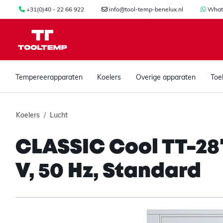
+31(0)40 - 22 66 922
info@tool-temp-benelux.nl
What
Tempereerapparaten
Koelers
Overige apparaten
Toe
Koelers
Lucht
CLASSIC Cool TT-28'
V, 50 Hz, Standard