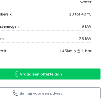
water
10 tot 40
ºC
rbereik
9
kW
svermogen
28
kW
en
145
l/min @ 1 bar
teit
Vraag een offerte aan
Bel mij voor een advies