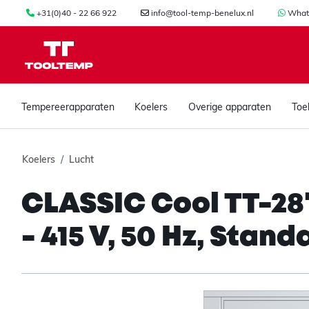
+31(0)40 - 22 66 922
info@tool-temp-benelux.nl
What
Tempereerapparaten
Koelers
Overige apparaten
Toe
Koelers
Lucht
CLASSIC Cool TT-28'
- 415 V, 50 Hz, Stand