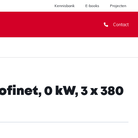
Kennisbank
E-books
Projecten
Contact
finet, 0 kW, 3 x 380